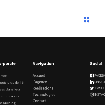
orporate
Navigation
Social
Accueil
orate
FACEB
L’agence
LINKED
uis plus de 15
Réalisations
TWITT
ises dans leur
Technologies
INSTA
mmunication :
Contact
m building,