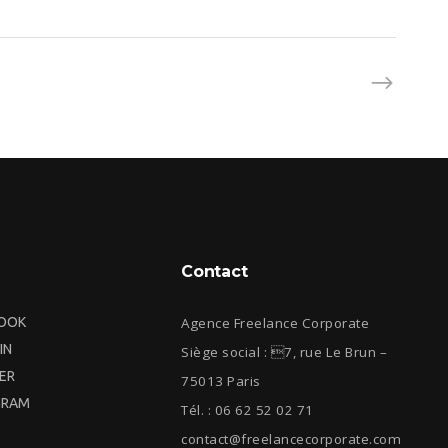
Contact
OOK
Agence Freelance Corporate
IN
Siège social : 7, rue Le Brun –
ER
75013 Paris
GRAM
Tél. : 06 62 52 02 71
contact@freelancecorporate.com