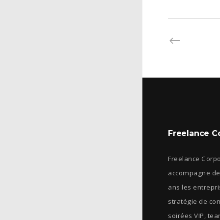
Freelance C
Freelance Corp
accompagne dep
ans les entrepr
stratégie de co
soirées VIP, tea