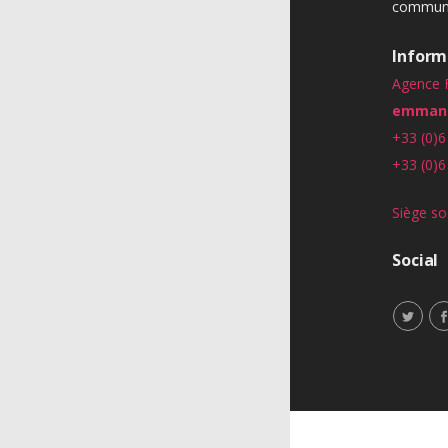
communic
Inform
Agence 
emmanu
+33 (0)6
+33 (0)6
Siège so
Social