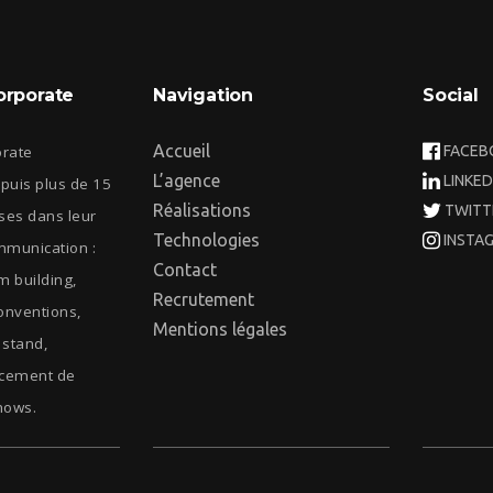
orporate
Navigation
Social
Accueil
orate
FACEB
L’agence
LINKED
uis plus de 15
Réalisations
TWITT
ises dans leur
Technologies
INSTA
mmunication :
Contact
m building,
Recrutement
onventions,
Mentions légales
stand,
ncement de
hows.