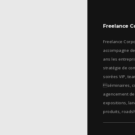
Freelance C
Freelance Corp
accompagne dep
ans les entrepr
stratégie de co
soirées VIP, tea
séminaires, c
agencement de 
expositions, la
produits, roads