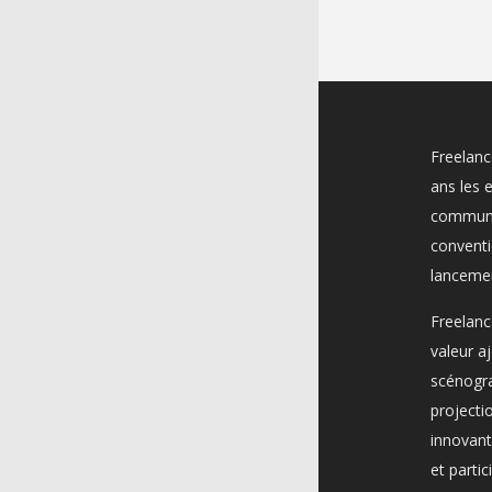
Freelan
ans les 
communic
conventi
lancemen
Freelanc
valeur a
scénogra
projecti
innovant
et partic